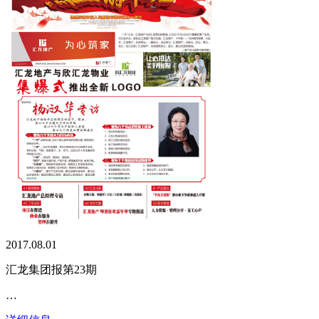
2017.08.01
汇龙集团报第23期
…