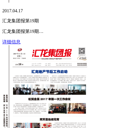
2017.04.17
汇龙集团报第19期
汇龙集团报第19期…
详细信息