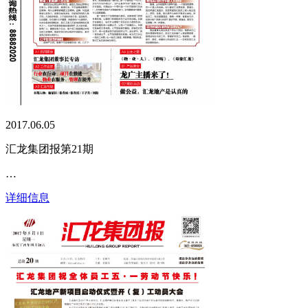
2017.06.05
汇龙集团报第21期
…
详细信息