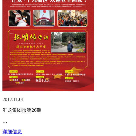
2017.11.01
汇龙集团报第26期
…
详细信息