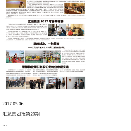
2017.05.06
汇龙集团报第20期
…