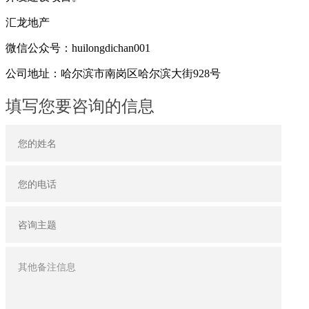
汇龙地产
微信公众号：huilongdichan001
公司地址：哈尔滨市南岗区哈尔滨大街928号