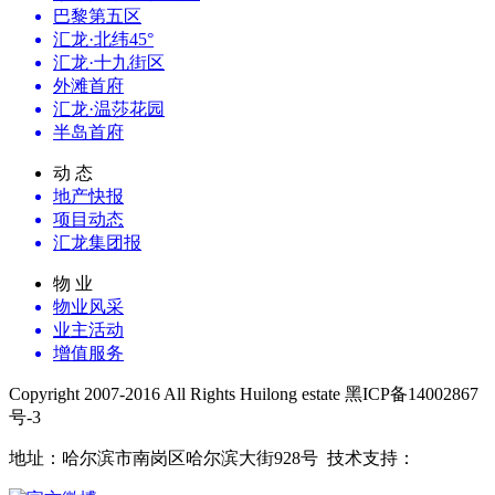
巴黎第五区
汇龙·北纬45°
汇龙·十九街区
外滩首府
汇龙·温莎花园
半岛首府
动 态
地产快报
项目动态
汇龙集团报
物 业
物业风采
业主活动
增值服务
Copyright 2007-2016 All Rights Huilong estate 黑ICP备14002867
号-3
地址：哈尔滨市南岗区哈尔滨大街928号 技术支持：
鼎凡科技