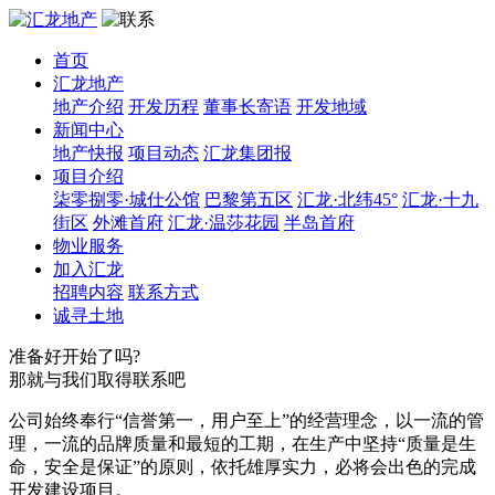
首页
汇龙地产
地产介绍
开发历程
董事长寄语
开发地域
新闻中心
地产快报
项目动态
汇龙集团报
项目介绍
柒零捌零·城仕公馆
巴黎第五区
汇龙·北纬45°
汇龙·十九
街区
外滩首府
汇龙·温莎花园
半岛首府
物业服务
加入汇龙
招聘内容
联系方式
诚寻土地
准备好开始了吗?
那就与我们取得联系吧
公司始终奉行“信誉第一，用户至上”的经营理念，以一流的管
理，一流的品牌质量和最短的工期，在生产中坚持“质量是生
命，安全是保证”的原则，依托雄厚实力，必将会出色的完成
开发建设项目。