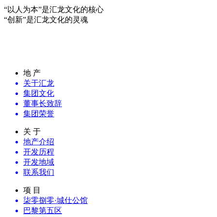
“以人为本”是汇龙文化的核心
“创新”是汇龙文化的灵魂
房贷计算器
地 产
关于汇龙
集团文化
董事长致辞
集团荣誉
关 于
地产介绍
开发历程
开发地域
联系我们
项 目
柒零捌零·城仕公馆
巴黎第五区