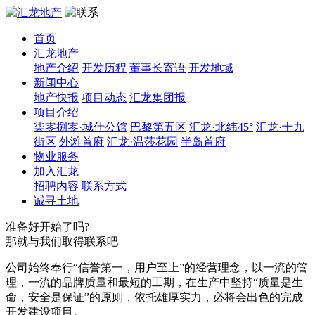
首页
汇龙地产
地产介绍
开发历程
董事长寄语
开发地域
新闻中心
地产快报
项目动态
汇龙集团报
项目介绍
柒零捌零·城仕公馆
巴黎第五区
汇龙·北纬45°
汇龙·十九
街区
外滩首府
汇龙·温莎花园
半岛首府
物业服务
加入汇龙
招聘内容
联系方式
诚寻土地
准备好开始了吗?
那就与我们取得联系吧
公司始终奉行“信誉第一，用户至上”的经营理念，以一流的管
理，一流的品牌质量和最短的工期，在生产中坚持“质量是生
命，安全是保证”的原则，依托雄厚实力，必将会出色的完成
开发建设项目。