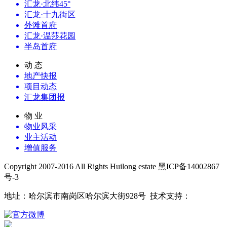
汇龙·北纬45°
汇龙·十九街区
外滩首府
汇龙·温莎花园
半岛首府
动 态
地产快报
项目动态
汇龙集团报
物 业
物业风采
业主活动
增值服务
Copyright 2007-2016 All Rights Huilong estate 黑ICP备14002867
号-3
地址：哈尔滨市南岗区哈尔滨大街928号 技术支持：
鼎凡科技