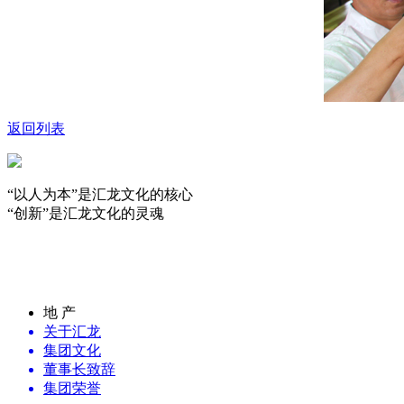
返回列表
“以人为本”是汇龙文化的核心
“创新”是汇龙文化的灵魂
房贷计算器
地 产
关于汇龙
集团文化
董事长致辞
集团荣誉