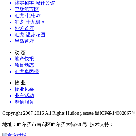
柒零捌零·城仕公馆
巴黎第五区
汇龙·北纬45°
汇龙·十九街区
外滩首府
汇龙·温莎花园
半岛首府
动 态
地产快报
项目动态
汇龙集团报
物 业
物业风采
业主活动
增值服务
Copyright 2007-2016 All Rights Huilong estate 黑ICP备14002867号
地址：哈尔滨市南岗区哈尔滨大街928号 技术支持：
鼎凡科技