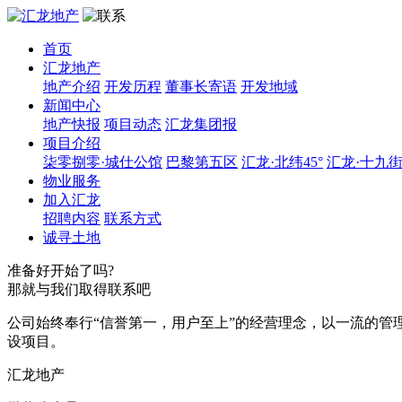
首页
汇龙地产
地产介绍
开发历程
董事长寄语
开发地域
新闻中心
地产快报
项目动态
汇龙集团报
项目介绍
柒零捌零·城仕公馆
巴黎第五区
汇龙·北纬45°
汇龙·十九
物业服务
加入汇龙
招聘内容
联系方式
诚寻土地
准备好开始了吗?
那就与我们取得联系吧
公司始终奉行“信誉第一，用户至上”的经营理念，以一流的管
设项目。
汇龙地产